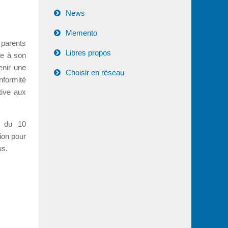
News
Memento
 parents
Libres propos
re à son
tenir une
Choisir en réseau
nformité
tive aux
e du 10
ion pour
us.