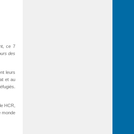
nt, ce 7
jours des
nt leurs
at et au
éfugiés.
 le HCR,
le monde