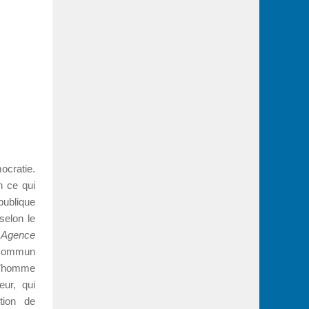
ocratie.
n ce qui
blique
selon le
'
Agence
 Commun
l’homme
ur, qui
ction de