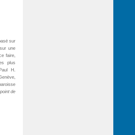
basé sur
 sur une
e faire,
es plus
Paul H.
 Genève,
paroisse
point de