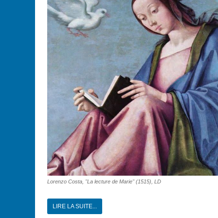
Lorenzo Costa, "La lecture de Marie" (1515), LD
LIRE LA SUITE...