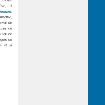
 dossier
ève, qui
: femmes
mettre,
heval de
uccès du
 lieu ce
igure de
e et la