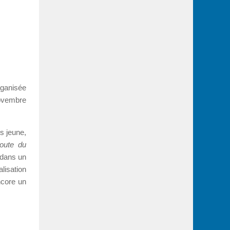
rganisée
novembre
s jeune,
oute du
 dans un
lisation
encore un