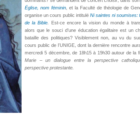
dominants? se demandent de concert
choisir
, dans son
Église, nom féminin
, et la Faculté de théologie de Gen
organise un cours public intitulé
Ni saintes ni soumises
de la Bible
.
Est-ce encore la vision du monde à trans
alors que le souci d’une éducation égalitaire est un c
bataille des politiques? Visiblement non, au vu du s
cours public de l'UNIGE, dont la dernière rencontre aura
mercredi 5 décembre, de 18h15 à 19h30 autour de la f
Marie – un dialogue entre la perspective catholiqu
perspective protestante.