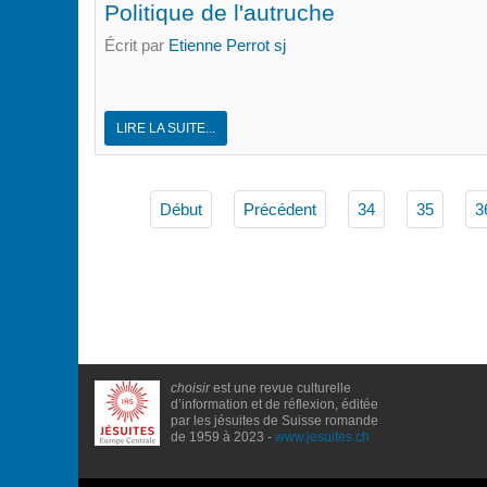
Politique de l'autruche
Écrit par
Etienne Perrot sj
LIRE LA SUITE...
Début
Précédent
34
35
3
choisir
est une revue culturelle
d’information et de réflexion, éditée
par les jésuites de Suisse romande
de 1959 à 2023 -
www.jesuites.ch