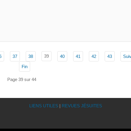
39
6
37
38
40
41
42
43
Sui
Fin
Page 39 sur 44
LIENS UTILES
|
REVUES JÉSUITES