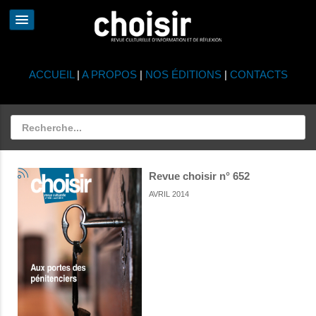
ACCUEIL
|
A PROPOS
|
NOS ÉDITIONS
|
CONTACTS
Revue choisir n° 652
AVRIL 2014