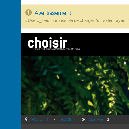
Avertissement
JUser::_load : impossible de charger l'utilisateur ayant 
ACCUEIL
SOCIETE
Société