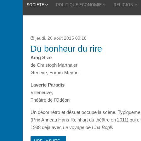
SOCIETE
POLITIQUE-ECONOMIE
RELIGION
jeudi, 20 août 2015 09:18
Du bonheur du rire
King Size
de Christoph Marthaler
Genève, Forum Meyrin
Laverie Paradis
Villeneuve,
Théâtre de l’Odéon
Un décor rétro et désuet occupe la scène. Typiqueme
(Prix Anneau Hans Reinhart du théâtre en 2011) qui e
1998 déjà avec
Le voyage de Lina Bögli
.
LIRE LA SUITE...