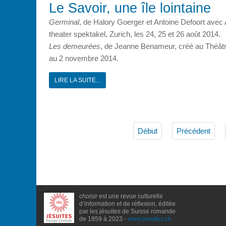
Le Savoir, une île lointaine
Germinal
, de Halory Goerger et Antoine Defoort ave
theater spektakel, Zurich, les 24, 25 et 26 août 2014.
Les demeurées
, de Jeanne Benameur, créé au Théâtr
au 2 novembre 2014.
LIRE LA SUITE...
Début
Précédent
choisir
est une revue culturelle
d’information et de réflexion, éditée
par les jésuites de Suisse romande
de 1959 à 2023 -
www.jesuites.ch