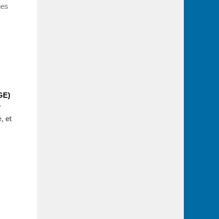
ges
GE)
r
, et