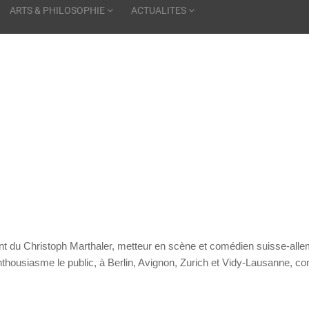
ARTS & PHILOSOPHIE
ACTUALITES
nt du Christoph Marthaler, metteur en scène et comédien suisse-all
nthousiasme le public, à Berlin, Avignon, Zurich et Vidy-Lausanne, 