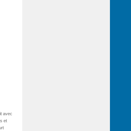
it avec
s et
rt