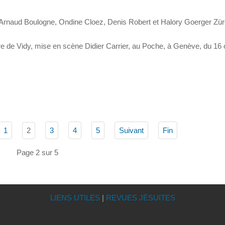
c Arnaud Boulogne, Ondine Cloez, Denis Robert et Halory Goerger Zü
e de Vidy, mise en scène Didier Carrier, au Poche, à Genève, du 16 
2
1
3
4
5
Suivant
Fin
Page 2 sur 5
LIENS UTILES
|
REVUES JÉSUITES