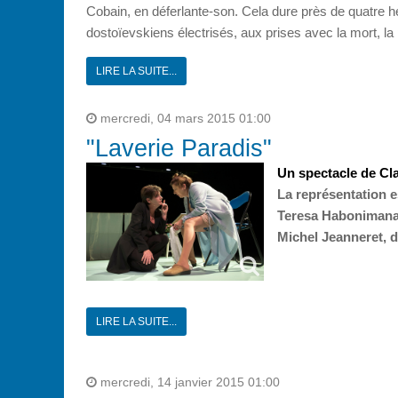
Cobain, en déferlante-son. Cela dure près de quatre he
dostoïevskiens électrisés, aux prises avec la mort, la 
LIRE LA SUITE...
mercredi, 04 mars 2015 01:00
"Laverie Paradis"
Un spectacle de Cl
La représentation 
Teresa Habonimana,
Michel Jeanneret, 
LIRE LA SUITE...
mercredi, 14 janvier 2015 01:00