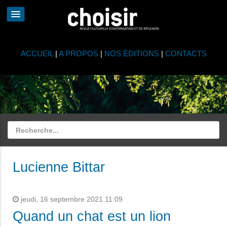
ACCUEIL
|
A PROPOS
|
NOS ÉDITIONS
|
CONTACTS
Lucienne Bittar
jeudi, 16 septembre 2021 11:09
Quand un chat est un lion