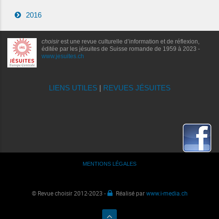
2016
choisir
est une revue culturelle d’information et de réflexion,
éditée par les jésuites de Suisse romande de 1959 à 2023 -
www.jesuites.ch
LIENS UTILES
|
REVUES JÉSUITES
MENTIONS LÉGALES
© Revue choisir 2012-2023 -
Réalisé par
www.i-media.ch