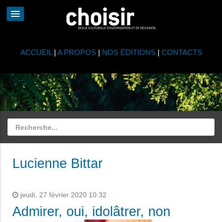
ACCUEIL
|
A PROPOS
|
NOS ÉDITIONS
|
CONTACTS
Lucienne Bittar
jeudi, 27 février 2020 10:32
Admirer, oui, idolâtrer, non