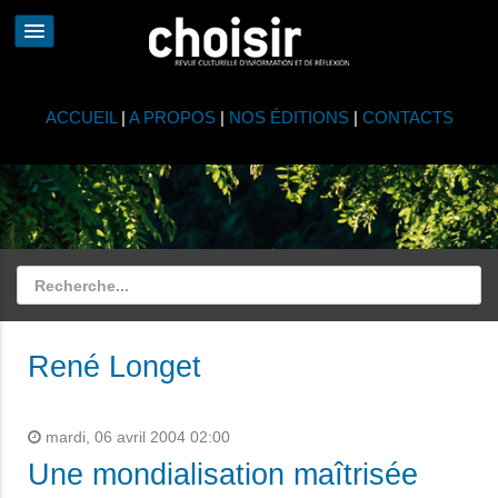
ACCUEIL
|
A PROPOS
|
NOS ÉDITIONS
|
CONTACTS
René Longet
mardi, 06 avril 2004 02:00
Une mondialisation maîtrisée