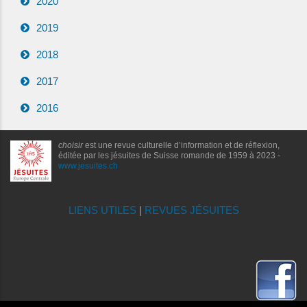
2020
2019
2018
2017
2016
choisir
est une revue culturelle d’information et de réflexion,
éditée par les jésuites de Suisse romande de 1959 à 2023 -
www.jesuites.ch
LIENS UTILES
|
REVUES JÉSUITES