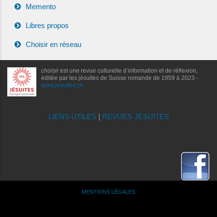
Memento
Libres propos
Choisir en réseau
choisir
est une revue culturelle d’information et de réflexion,
éditée par les jésuites de Suisse romande de 1959 à 2023 -
www.jesuites.ch
LIENS UTILES
|
REVUES JÉSUITES
MENTIONS LÉGALES