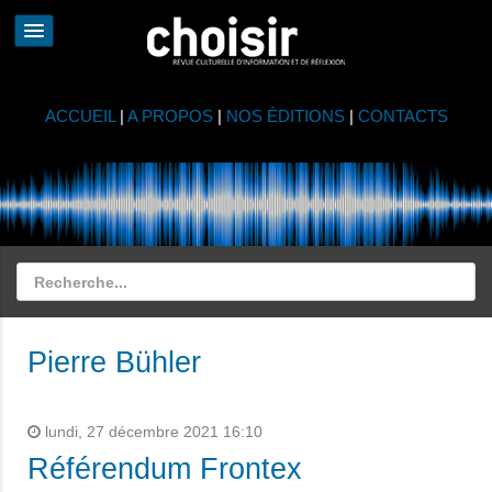
ACCUEIL
|
A PROPOS
|
NOS ÉDITIONS
|
CONTACTS
Pierre Bühler
lundi, 27 décembre 2021 16:10
Référendum Frontex