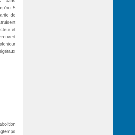
fs dans
squ’au 5
artie de
truisent
cteur et
ecouvert
lentour
végétaux
abolition
gtemps