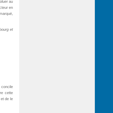
oluer au
cteur en
 marqué,
bourg et
 concile
re cette
et de le