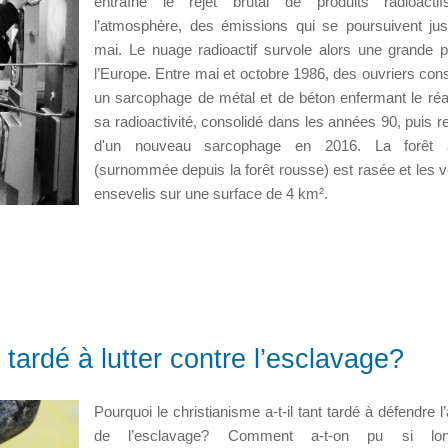
entraîne le rejet brutal de produits radioacti
l’atmosphère, des émissions qui se poursuivent ju
mai. Le nuage radioactif survole alors une grande p
l’Europe. Entre mai et octobre 1986, des ouvriers cons
un sarcophage de métal et de béton enfermant le réa
sa radioactivité, consolidé dans les années 90, puis r
d'un nouveau sarcophage en 2016. La forêt a
(surnommée depuis la forêt rousse) est rasée et les 
ensevelis sur une surface de 4 km².
 tardé à lutter contre l’esclavage?
Pourquoi le christianisme a-t-il tant tardé à défendre l’
de l’esclavage? Comment a-t-on pu si lon