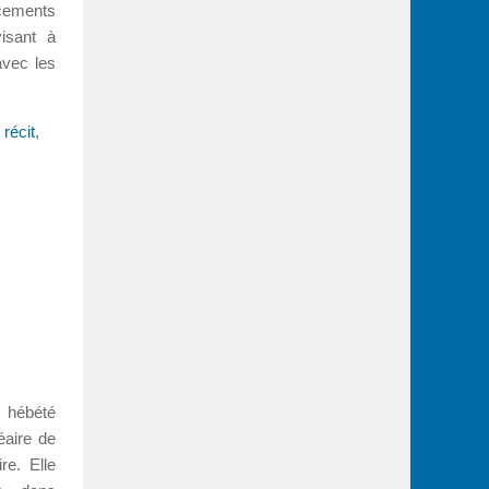
acements
visant à
avec les
récit
,
d hébété
éaire de
re. Elle