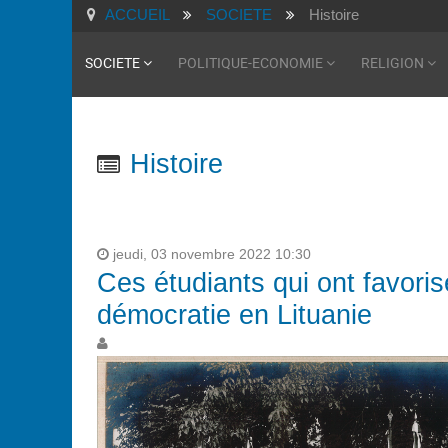
ACCUEIL
SOCIETE
Histoire
SOCIETE
POLITIQUE-ECONOMIE
RELIGION
Histoire
jeudi, 03 novembre 2022 10:30
Ces étudiants qui ont favori
démocratie en Lituanie