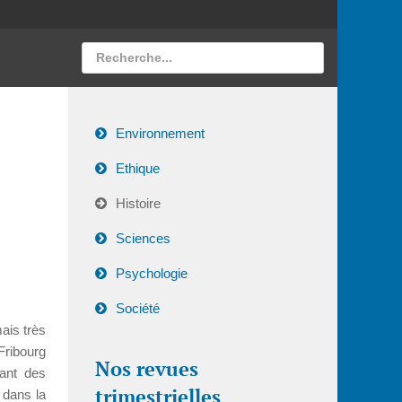
Environnement
Ethique
Histoire
Sciences
Psychologie
Société
ais très
Fribourg
Nos revues
lant des
trimestrielles
, dans la