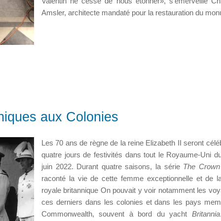
Valentin ne cesse de nous étonner», s’émerveille Ch
Amsler, architecte mandaté pour la restauration du mo
nniques aux Colonies
Les 70 ans de règne de la reine Elizabeth II seront célé
quatre jours de festivités dans tout le Royaume-Uni d
juin 2022. Durant quatre saisons, la série
The Crow
raconté la vie de cette femme exceptionnelle et de la
royale britannique On pouvait y voir notamment les vo
ces derniers dans les colonies et dans les pays me
Commonwealth, souvent à bord du yacht
Britannia