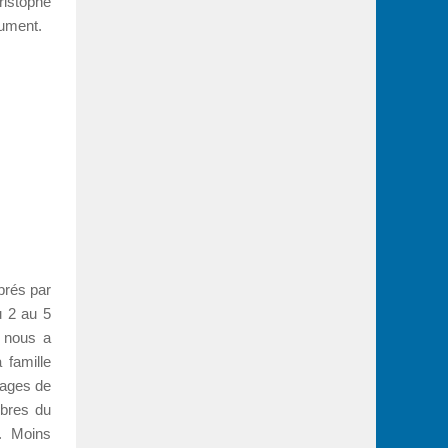
ristophe
nument.
brés par
u 2 au 5
n
nous a
 famille
yages de
mbres du
. Moins