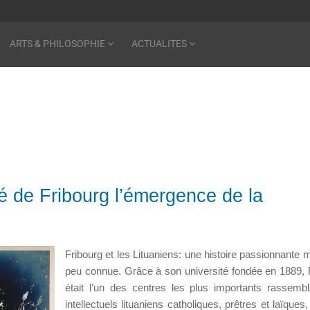
ARTS & PHILOSOPHIE
ACTUALITES
sé de Fribourg l’émergence de la
Fribourg et les Lituaniens: une histoire passionnante m
peu connue. Grâce à son université fondée en 1889, 
était l’un des centres les plus importants rassemb
intellectuels lituaniens catholiques, prêtres et laïques