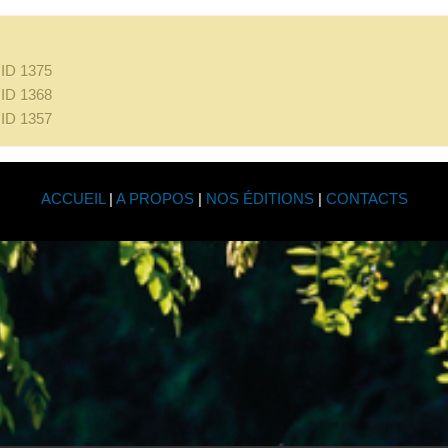
l'ID 1375
l'ID 1368
l'ID 1357
ACCUEIL
|
A PROPOS
|
NOS ÉDITIONS
|
CONTACTS