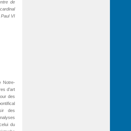
entre de
cardinal
 Paul VI
e Notre-
es d’art
jour des
ntifical
sir des
nalyses
celui du