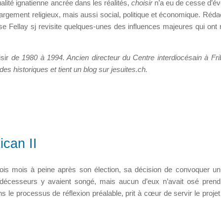
ualité ignatienne ancrée dans les réalités,
choisir
n’a eu de cesse d’év
largement religieux, mais aussi social, politique et économique. Réda
e Fellay sj revisite quelques-unes des influences majeures qui ont
sir
de 1980 à 1994. Ancien directeur du Centre interdiocésain à Fri
udes historiques et tient un blog sur jesuites.ch.
ican II
rois mois à peine après son élection, sa décision de convoquer un
édécesseurs y avaient songé, mais aucun d’eux n’avait osé prend
le processus de réflexion préalable, prit à cœur de servir le projet 