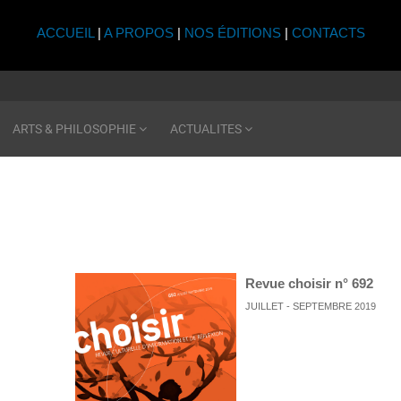
ACCUEIL
|
A PROPOS
|
NOS ÉDITIONS
|
CONTACTS
ARTS & PHILOSOPHIE
ACTUALITES
Revue choisir n° 692
JUILLET - SEPTEMBRE 2019