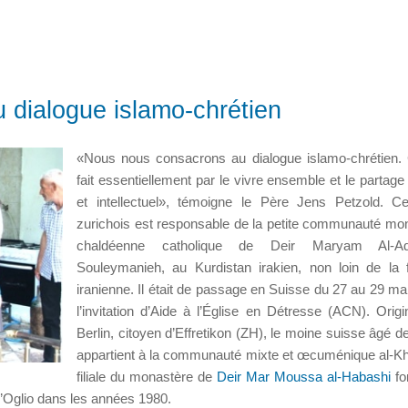
u dialogue islamo-chrétien
«Nous nous consacrons au dialogue islamo-chrétien.
fait essentiellement par le vivre ensemble et le partage 
et intellectuel», témoigne le Père Jens Petzold. 
zurichois est responsable de la petite communauté mo
chaldéenne catholique de Deir Maryam Al-A
Souleymanieh, au Kurdistan irakien, non loin de la f
iranienne. Il était de passage en Suisse du 27 au 29 ma
l’invitation d’Aide à l’Église en Détresse (ACN). Origi
Berlin, citoyen d’Effretikon (ZH), le moine suisse âgé d
appartient à la communauté mixte et œcuménique al-Kha
filiale du monastère de
Deir Mar Moussa al-Habashi
fo
l’Oglio dans les années 1980.