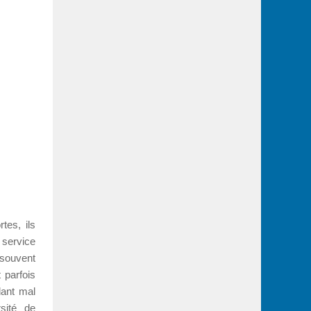
tes, ils
 service
souvent
 parfois
dant mal
sité de