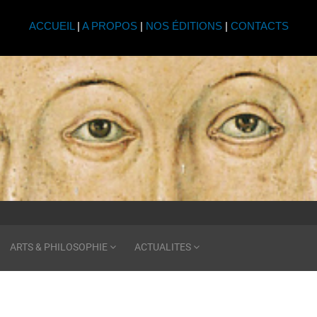
ACCUEIL
|
A PROPOS
|
NOS ÉDITIONS
|
CONTACTS
ARTS & PHILOSOPHIE
ACTUALITES