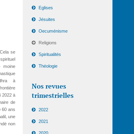
Eglises
Jésuites
Oecuménisme
Religions
 Cela se
Spiritualités
spirituel
Théologie
Ce moine
nastique
dhra à
Nos revues
rontière
trimestrielles
i 2022 à
naire de
e 60 ans
2022
lil, une
2021
ndé non
2020