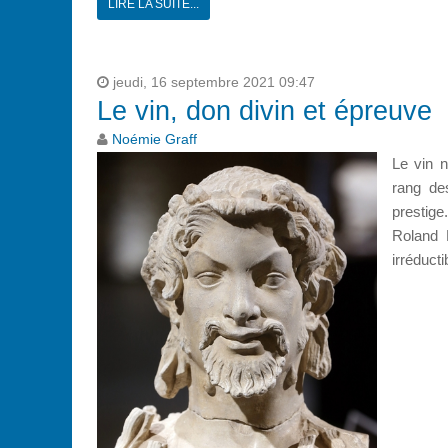
LIRE LA SUITE...
jeudi, 16 septembre 2021 09:47
Le vin, don divin et épreuve
Noémie Graff
Le vin 
rang de
prestige
Roland 
irréducti