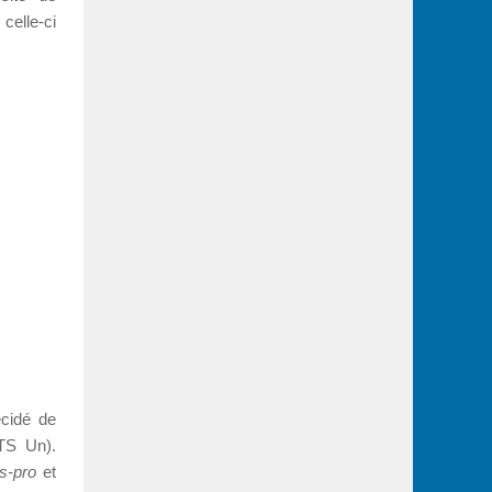
celle-ci
écidé de
S Un).
s-pro
et