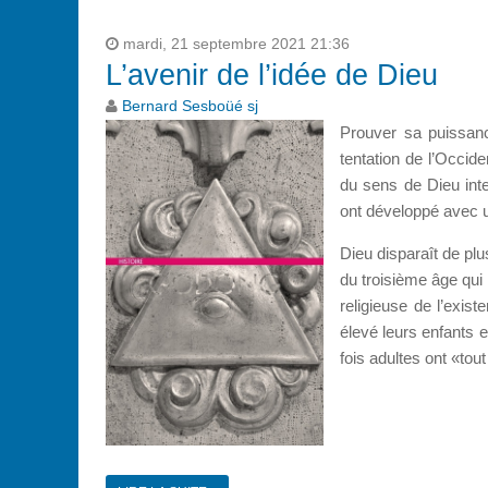
mardi, 21 septembre 2021 21:36
L’avenir de l’idée de Dieu
Bernard Sesboüé sj
Prouver sa puissanc
tentation de l’Occide
du sens de Dieu int
ont développé avec u
Dieu disparaît de pl
du troisième âge qui 
religieuse de l’exis
élevé leurs enfants e
fois adultes ont «to