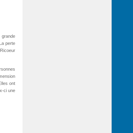
a grande
La perte
 Ricoeur
ersonnes
imension
lles ont
ux-ci une