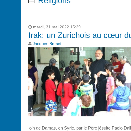
Religions
mardi, 31 mai 2022 15:29
Irak: un Zurichois au cœur d
Jacques Berset
loin de Damas, en Syrie, par le Père jésuite Paolo Dal