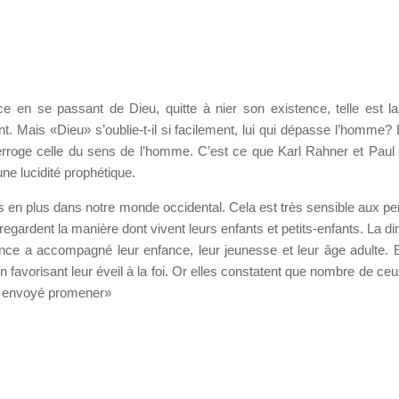
e en se passant de Dieu, quitte à nier son existence, telle est l
nt. Mais «Dieu» s’oublie-t-il si facilement, lui qui dépasse l’homme? 
erroge celle du sens de l’homme. C’est ce que Karl Rahner et Paul
ne lucidité prophétique.
us en plus dans notre monde occidental. Cela est très sensible aux p
regardent la manière dont vivent leurs enfants et petits-enfants. La d
tence a accompagné leur enfance, leur jeunesse et leur âge adulte. E
n favorisant leur éveil à la foi. Or elles constatent que nombre de ce
ut envoyé promener»