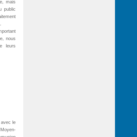
e, mais
u public
aitement
.
mportant
ue, nous
e leurs
 avec le
au Moyen-
ommunion