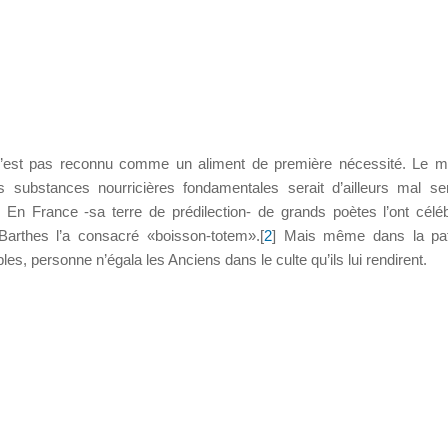
n’est pas reconnu comme un aliment de première nécessité. Le m
s substances nourricières fondamentales serait d’ailleurs mal se
. En France -sa terre de prédilection- de grands poètes l’ont célé
Barthes l’a consacré «boisson-totem».[
2
] Mais même dans la pat
bles, personne n’égala les Anciens dans le culte qu’ils lui rendirent.