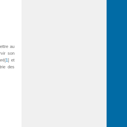
ettre au
rvir son
bré[
1
] et
rie des