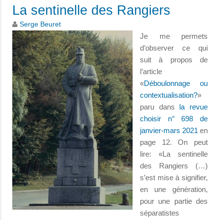
La sentinelle des Rangiers
Serge Beuret
Je me permets
d’observer ce qui
suit à propos de
l’article
«
Déboulonnage ou
contextualisation?
»
paru dans
la revue
choisir n° 698 de
janvier-mars 2021
en
page 12. On peut
lire: «La sentinelle
des Rangiers (…)
s’est mise à signifier,
en une génération,
pour une partie des
séparatistes