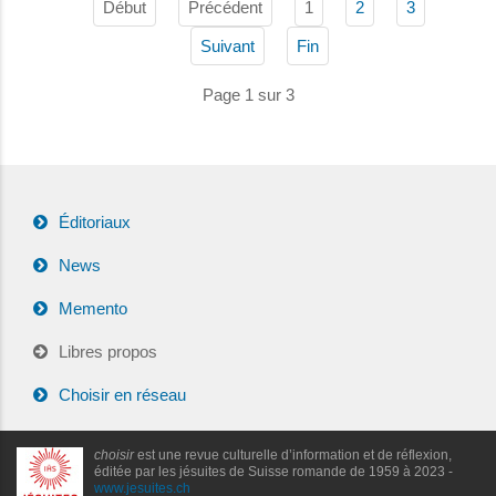
Début
Précédent
1
2
3
Suivant
Fin
Page 1 sur 3
Éditoriaux
News
Memento
Libres propos
Choisir en réseau
choisir
est une revue culturelle d’information et de réflexion,
éditée par les jésuites de Suisse romande de 1959 à 2023 -
www.jesuites.ch