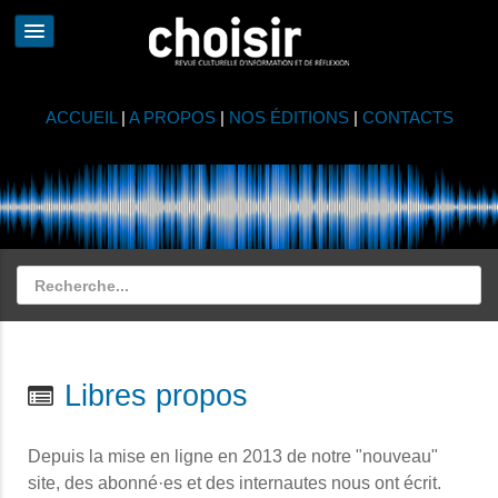
ACCUEIL
|
A PROPOS
|
NOS ÉDITIONS
|
CONTACTS
Libres propos
Depuis la mise en ligne en 2013 de notre "nouveau"
site, des abonné·es et des internautes nous ont écrit.