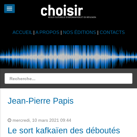
ACCUEIL
|
A PROPOS
|
NOS ÉDITIONS
|
CONTACTS
Jean-Pierre Papis
mercredi, 10 mars 2021 09:44
Le sort kafkaïen des déboutés