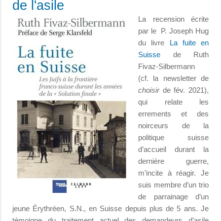
de l'asile
La recension écrite
par le P. Joseph Hug
du livre
La fuite en
Suisse
de Ruth
Fivaz-Silbermann
(cf. la newsletter de
choisir
de fév. 2021),
qui relate les
errements et des
noirceurs de la
politique suisse
d’accueil durant la
dernière guerre,
m’incite à réagir. Je
suis membre d’un trio
de parrainage d’un
jeune Érythréen, S.N., en Suisse depuis plus de 5 ans. Je
témoigne du traitement actuel des demandeurs d’asile