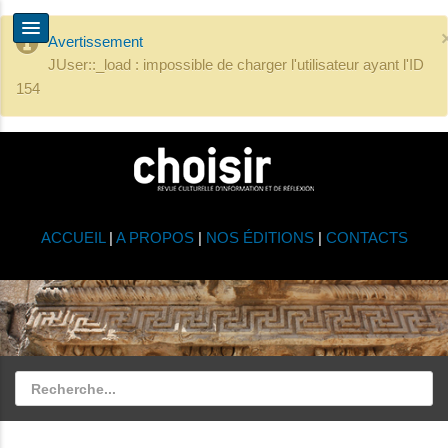
Avertissement
JUser::_load : impossible de charger l'utilisateur ayant l'ID
154
ACCUEIL
|
A PROPOS
|
NOS ÉDITIONS
|
CONTACTS