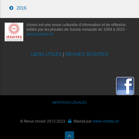
2016
choisir
est une revue culturelle d’information et de réflexion,
éditée par les jésuites de Suisse romande de 1959 à 2023 -
www.jesuites.ch
LIENS UTILES
|
REVUES JÉSUITES
MENTIONS LÉGALES
© Revue choisir 2012-2023 -
Réalisé par
www.i-media.ch