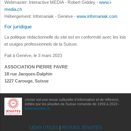
Webmaster: Interactive MEDIA - Robert Giddey -
www.i-
media.ch
Hébergement: Infomaniak - Genève -
www.infomaniak.com
For juridique
La politique rédactionnelle du site est en conformité avec les lois
et usages professionnels de la Suisse.
Fait à Genève, le 3 mars 2023
ASSOCIATION PIERRE FAVRE
18 rue Jacques-Dalphin
1227 Carouge, Suisse
choisir
est une revue culturelle d’information et de réflexion,
éditée par les jésuites de Suisse romande de 1959 à 2023 -
www.jesuites.ch
LIENS UTILES
|
REVUES JÉSUITES