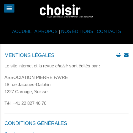
ACCUEIL
|
A PROPOS
|
NOS ÉDITIONS
|
CONTACTS
MENTIONS LÉGALES
Le site internet et la revue
choisir
sont édités par :
ASSOCIATION PIERRE FAVRE
18 rue Jacques-Dalphin
1227 Carouge, Suisse
Tél. +41 22 827 46 76
CONDITIONS GÉNÉRALES