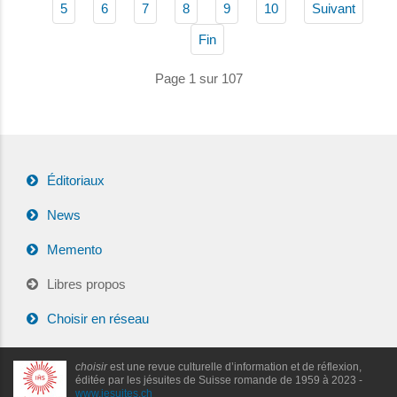
5
6
7
8
9
10
Suivant
Fin
Page 1 sur 107
Éditoriaux
News
Memento
Libres propos
Choisir en réseau
choisir
est une revue culturelle d’information et de réflexion,
éditée par les jésuites de Suisse romande de 1959 à 2023 -
www.jesuites.ch