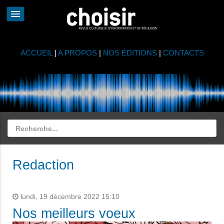
ACCUEIL
|
A PROPOS
|
NOS ÉDITIONS
|
CONTACTS
Redaction
lundi, 19 décembre 2022 15:10
Nos meilleurs voeux