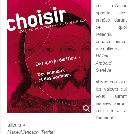
de m’avoir
apporté des
années durant
de quoi
réfléchir,
espérer, aimer,
me cultiver.»
Hélène
Ambord
,
Genève
«Espérons que
les valeurs qui
vous auront
inspirés seront
encore mises à
l’honneur
ailleurs.»
Marie Allenbach, Territet