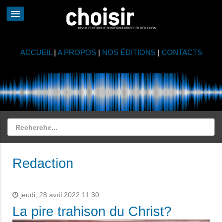
ACCUEIL
|
A PROPOS
|
NOS ÉDITIONS
|
CONTACTS
Redaction
jeudi, 28 avril 2022 11:30
La pire trahison du Christ?