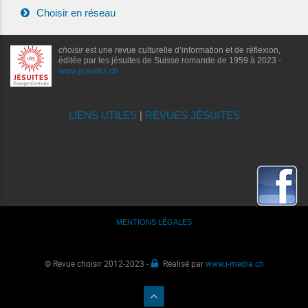
Choisir en réseau
choisir
est une revue culturelle d’information et de réflexion,
éditée par les jésuites de Suisse romande de 1959 à 2023 -
www.jesuites.ch
LIENS UTILES
|
REVUES JÉSUITES
MENTIONS LÉGALES
© Revue choisir 2012-2023 -
Réalisé par
www.i-media.ch