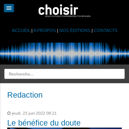
ACCUEIL
|
A PROPOS
|
NOS ÉDITIONS
|
CONTACTS
Redaction
jeudi, 23 juin 2022 08:21
Le bénéfice du doute