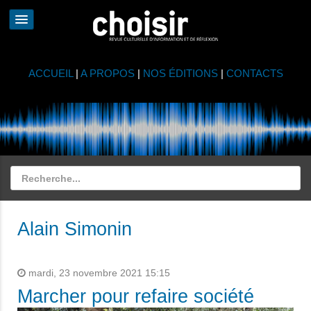
ACCUEIL
|
A PROPOS
|
NOS ÉDITIONS
|
CONTACTS
Alain Simonin
mardi, 23 novembre 2021 15:15
Marcher pour refaire société