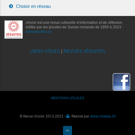
Choisir en réseau
choisir
est une revue culturelle d’information et de réflexion,
éditée par les jésuites de Suisse romande de 1959 à 2023 -
www.jesuites.ch
LIENS UTILES
|
REVUES JÉSUITES
MENTIONS LÉGALES
© Revue choisir 2012-2023 -
Réalisé par
www.i-media.ch