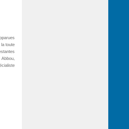
pparues
la toute
estantes
e Abbou,
cialiste