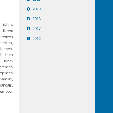
2019
2018
l’islam,
2017
 livrent
érences
2016
remiers,
 d'armes.
de leurs
 l'islam
érences
rgences
manche,
rançais,
eur pour