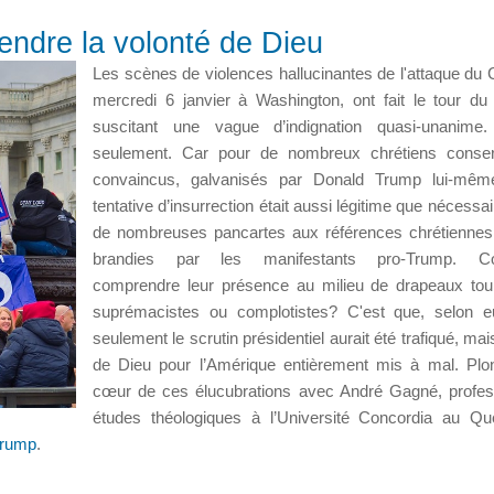
fendre la volonté de Dieu
Les scènes de violences hallucinantes de l'attaque du C
mercredi 6 janvier à Washington, ont fait le tour d
suscitant une vague d’indignation quasi-unanime.
seulement. Car pour de nombreux chrétiens conser
convaincus, galvanisés par Donald Trump lui-même
tentative d’insurrection était aussi légitime que nécessai
de nombreuses pancartes aux références chrétiennes
brandies par les manifestants pro-Trump. C
comprendre leur présence au milieu de drapeaux tou
suprémacistes ou complotistes? C'est que, selon e
seulement le scrutin présidentiel aurait été trafiqué, mai
de Dieu pour l’Amérique entièrement mis à mal. Pl
cœur de ces élucubrations avec André Gagné, profe
études théologiques à l’Université Concordia au Q
Trump
.