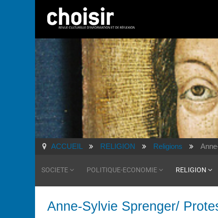
ACCUEIL
RELIGION
Religions
Anne-
SOCIETE
POLITIQUE-ECONOMIE
RELIGION
Anne-Sylvie Sprenger/ Protes