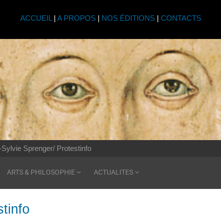
ACCUEIL
|
A PROPOS
|
NOS ÉDITIONS
|
CONTACTS
Sylvie Sprenger/ Protestinfo
ARTS & PHILOSOPHIE
ACTUALITES
tinfo