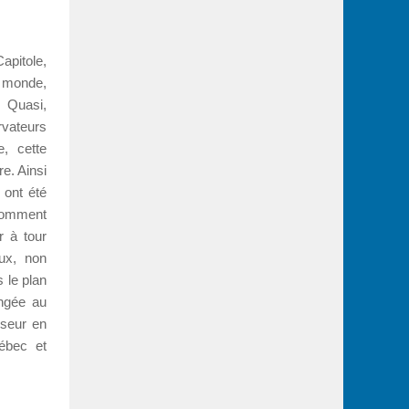
apitole,
u monde,
 Quasi,
vateurs
, cette
re. Ainsi
 ont été
omment
r à tour
ux, non
s le plan
ongée au
sseur en
uébec et