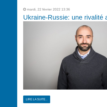
mardi, 22 février 2022 13:36
Ukraine-Russie: une rivalité 
LIRE LA SUITE...