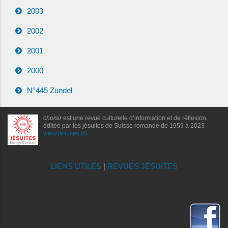
2003
2002
2001
2000
N°445 Zundel
choisir
est une revue culturelle d’information et de réflexion,
éditée par les jésuites de Suisse romande de 1959 à 2023 -
www.jesuites.ch
LIENS UTILES
|
REVUES JÉSUITES