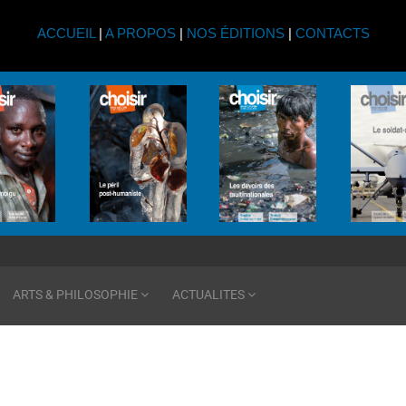
ACCUEIL
|
A PROPOS
|
NOS ÉDITIONS
|
CONTACTS
ARTS & PHILOSOPHIE
ACTUALITES