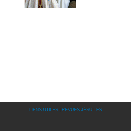
LIENS UTILES
|
REVUES JÉSUITES