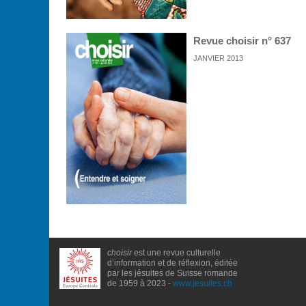
Revue choisir n° 637
JANVIER 2013
choisir
est une revue culturelle
d’information et de réflexion, éditée
par les jésuites de Suisse romande
de 1959 à 2023 -
www.jesuites.ch