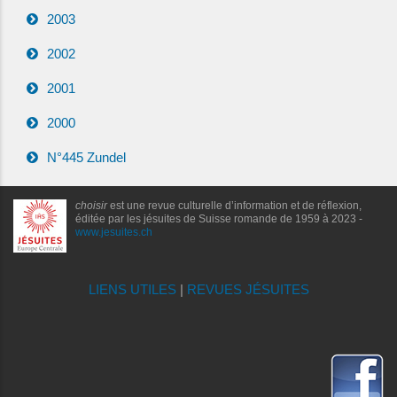
2003
2002
2001
2000
N°445 Zundel
choisir
est une revue culturelle d’information et de réflexion,
éditée par les jésuites de Suisse romande de 1959 à 2023 -
www.jesuites.ch
LIENS UTILES
|
REVUES JÉSUITES