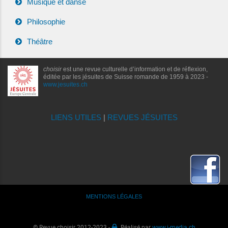
Musique et danse
Philosophie
Théâtre
choisir
est une revue culturelle d’information et de réflexion,
éditée par les jésuites de Suisse romande de 1959 à 2023 -
www.jesuites.ch
LIENS UTILES
|
REVUES JÉSUITES
MENTIONS LÉGALES
© Revue choisir 2012-2023 -
Réalisé par
www.i-media.ch