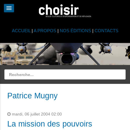
ACCUEIL
|
A PROPOS
|
NOS ÉDITIONS
|
CONTACTS
Patrice Mugny
mardi, 06 juillet 2004 02:00
La mission des pouvoirs