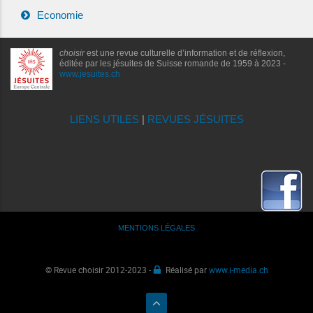
Economie
choisir
est une revue culturelle d’information et de réflexion,
éditée par les jésuites de Suisse romande de 1959 à 2023 -
www.jesuites.ch
LIENS UTILES
|
REVUES JÉSUITES
MENTIONS LÉGALES
© Revue choisir 2012-2023 -
Réalisé par
www.i-media.ch