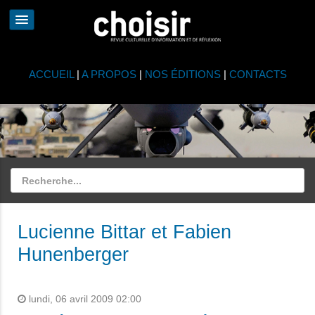
ACCUEIL
|
A PROPOS
|
NOS ÉDITIONS
|
CONTACTS
Lucienne Bittar et Fabien
Hunenberger
lundi, 06 avril 2009 02:00