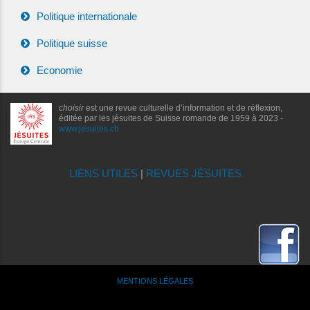
Politique internationale
Politique suisse
Economie
choisir
est une revue culturelle d’information et de réflexion,
éditée par les jésuites de Suisse romande de 1959 à 2023 -
www.jesuites.ch
LIENS UTILES
|
REVUES JÉSUITES
MENTIONS LÉGALES