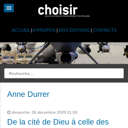
ACCUEIL
|
A PROPOS
|
NOS ÉDITIONS
|
CONTACTS
Anne Durrer
dimanche, 06 décembre 2009 01:00
De la cité de Dieu à celle des