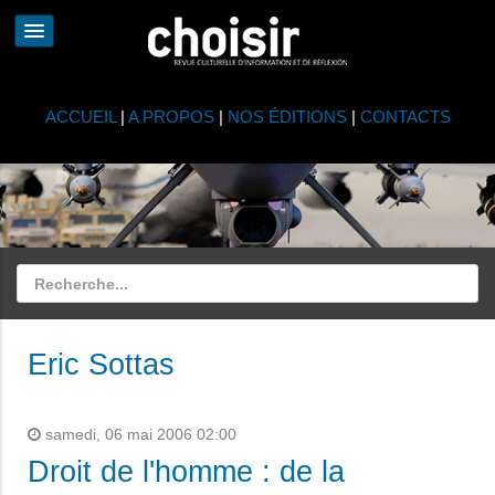
ACCUEIL
|
A PROPOS
|
NOS ÉDITIONS
|
CONTACTS
Eric Sottas
samedi, 06 mai 2006 02:00
Droit de l'homme : de la