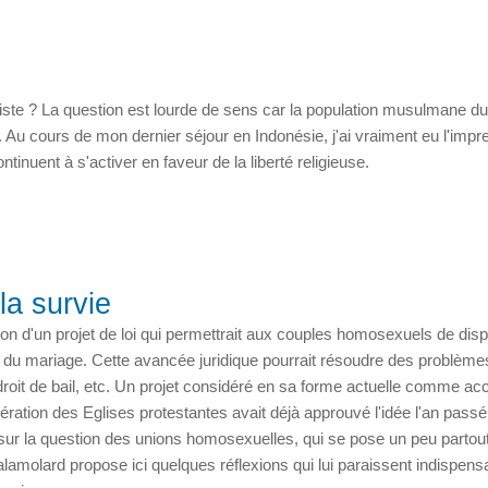
miste ? La question est lourde de sens car la population musulmane d
 Au cours de mon dernier séjour en Indonésie, j'ai vraiment eu l'impr
ntinuent à s'activer en faveur de la liberté religieuse.
la survie
ion d'un projet de loi qui permettrait aux couples homosexuels de dis
e du mariage. Cette avancée juridique pourrait résoudre des problèmes
roit de bail, etc. Un projet considéré en sa forme actuelle comme ac
ration des Eglises protestantes avait déjà approuvé l'idée l'an passé
t sur la question des unions homosexuelles, qui se pose un peu partout
lamolard propose ici quelques réflexions qui lui paraissent indispens