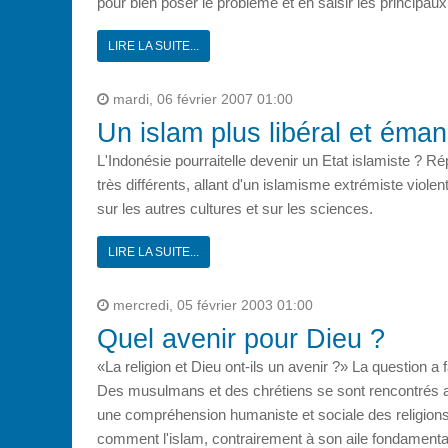
pour bien poser le problème et en saisir les principaux
LIRE LA SUITE...
mardi, 06 février 2007 01:00
Un islam plus libéral et éma
L'Indonésie pourraitelle devenir un Etat islamiste ? 
très différents, allant d'un islamisme extrémiste violen
sur les autres cultures et sur les sciences.
LIRE LA SUITE...
mercredi, 05 février 2003 01:00
Quel avenir pour Dieu ?
«La religion et Dieu ont-ils un avenir ?» La question a
Des musulmans et des chrétiens se sont rencontrés au
une compréhension humaniste et sociale des religions e
comment l'islam, contrairement à son aile fondamentalis