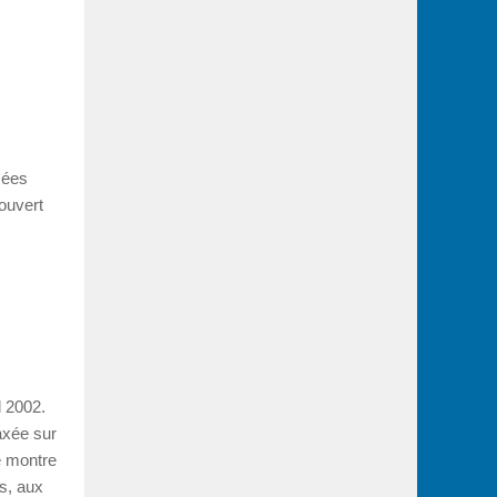
sées
 ouvert
l 2002.
axée sur
e montre
ts, aux