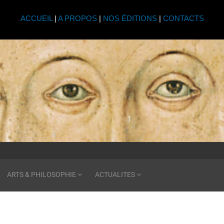
ACCUEIL
|
A PROPOS
|
NOS ÉDITIONS
|
CONTACTS
ARTS & PHILOSOPHIE
ACTUALITES