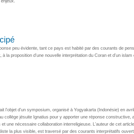
 enjeux.
ncipé
Réponse peu évidente, tant ce pays est habité par des courants de pen
t, à la proposition d'une nouvelle interprétation du Coran et d'un islam
 fait l'objet d'un symposium, organisé à Yogyakarta (Indonésie) en avri
 collège jésuite Ignatius pour y apporter une réponse constructive, 
t une nécessaire collaboration interreligieuse. L'auteur de cet articl
te la plus visible, est traversé par des courants interprétatifs ouver