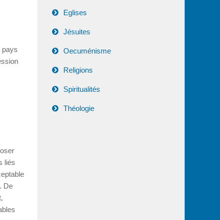
Eglises
Jésuites
u pays
Oecuménisme
ession
Religions
Spiritualités
Théologie
poser
 liés
ceptable
. De
,
ables