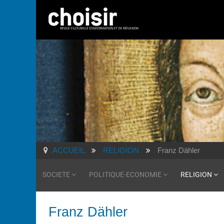
ACCUEIL
RELIGION
Franz Dähler
SOCIETE
POLITIQUE-ECONOMIE
RELIGION
Franz Dähler