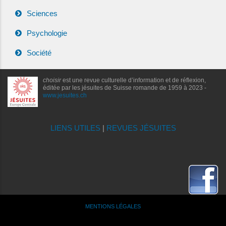
Sciences
Psychologie
Société
choisir
est une revue culturelle d’information et de réflexion,
éditée par les jésuites de Suisse romande de 1959 à 2023 -
www.jesuites.ch
LIENS UTILES
|
REVUES JÉSUITES
MENTIONS LÉGALES