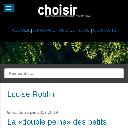
ACCUEIL
|
A PROPOS
|
NOS ÉDITIONS
|
CONTACTS
Louise Roblin
mardi, 25 juin 2019 10:19
La «double peine» des petits