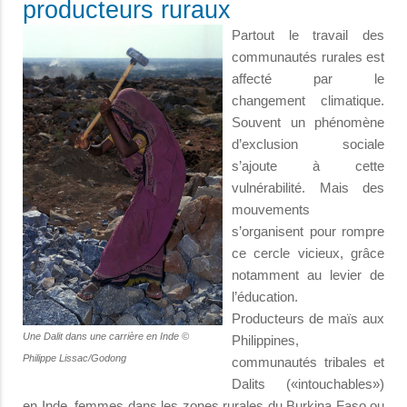
producteurs ruraux
Partout le travail des
communautés rurales est
affecté par le
changement climatique.
Souvent un phénomène
d’exclusion sociale
s’ajoute à cette
vulnérabilité. Mais des
mouvements
s’organisent pour rompre
ce cercle vicieux, grâce
notamment au levier de
l’éducation.
Producteurs de maïs aux
Une Dalit dans une carrière en Inde ©
Philippines,
Philippe Lissac/Godong
communautés tribales et
Dalits («intouchables»)
en Inde, femmes dans les zones rurales du Burkina Faso ou