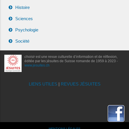
Histoire
Sciences
Psychologie
Société
choisir
est une revue culturelle d’information et de réflexion,
éditée par les jésuites de Suisse romande de 1959 à 2023 -
www.jesuites.ch
LIENS UTILES
|
REVUES JÉSUITES
MENTIONS LÉGALES