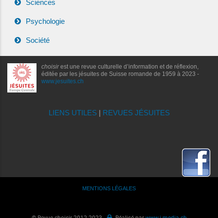
Sciences
Psychologie
Société
choisir
est une revue culturelle d’information et de réflexion,
éditée par les jésuites de Suisse romande de 1959 à 2023 -
www.jesuites.ch
LIENS UTILES
|
REVUES JÉSUITES
MENTIONS LÉGALES
© Revue choisir 2012-2023 -
Réalisé par
www.i-media.ch