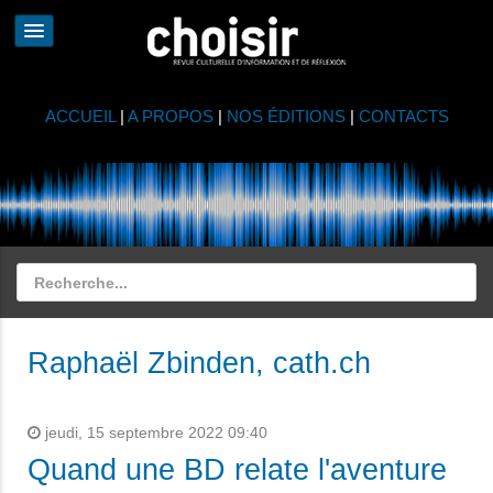
ACCUEIL
|
A PROPOS
|
NOS ÉDITIONS
|
CONTACTS
Raphaël Zbinden, cath.ch
jeudi, 15 septembre 2022 09:40
Quand une BD relate l'aventure