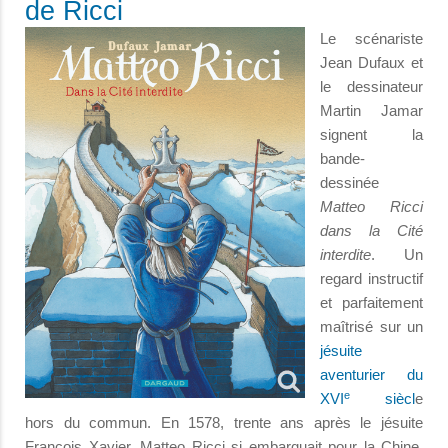
de Ricci
Le scénariste
Jean Dufaux et
le dessinateur
Martin Jamar
signent la
bande-
dessinée
Matteo Ricci
dans la Cité
interdite
. Un
regard instructif
et parfaitement
maîtrisé sur un
jésuite
aventurier du
e
XVI
siècl
e
hors du commun. En 1578, trente ans après le jésuite
François Xavier, Matteo Ricci sj embarquait pour la Chine,