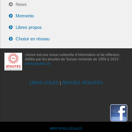
News
Memento
Libres propos
Choisir en réseau
choisir
est une revue culturelle d’information et de réflexion,
éditée par les jésuites de Suisse romande de 1959 à 2023 -
www.jesuites.ch
LIENS UTILES
|
REVUES JÉSUITES
MENTIONS LÉGALES