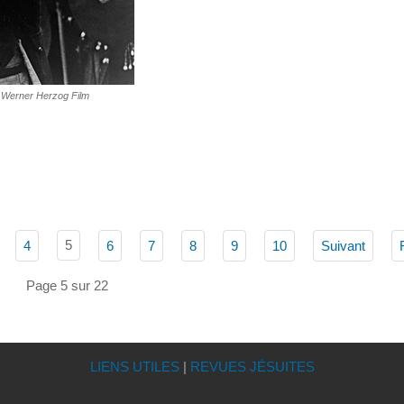
© Werner Herzog Film
5
4
6
7
8
9
10
Suivant
Page 5 sur 22
LIENS UTILES
|
REVUES JÉSUITES