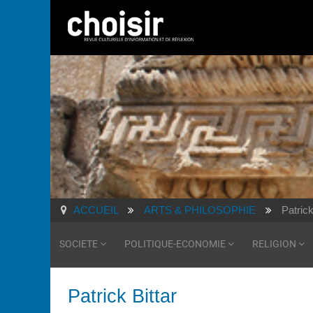
ACCUEIL
ARTS & PHILOSOPHIE
Patrick
SOCIETE
POLITIQUE-ECONOMIE
RELIGION
Patrick Bittar