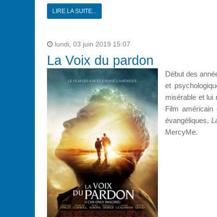
LIRE LA SUITE...
lundi, 03 juin 2019 15:07
La Voix du pardon
Début des années
et psychologiqu
misérable et lu
Film américain 
évangéliques,
L
MercyMe.