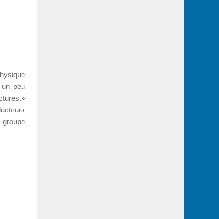
physique
n un peu
ctures.»
ducteurs
u groupe