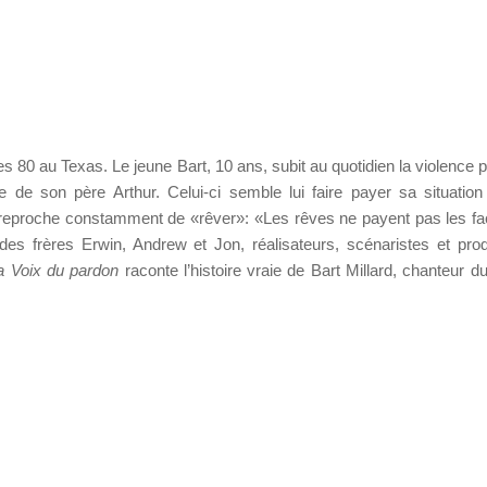
 80 au Texas. Le jeune Bart, 10 ans, subit au quotidien la violence 
e de son père Arthur. Celui-ci semble lui faire payer sa situatio
i reproche constamment de «rêver»: «Les rêves ne payent pas les fa
des frères Erwin, Andrew et Jon, réalisateurs, scénaristes et pro
a Voix du pardon
raconte l’histoire vraie de Bart Millard, chanteur d