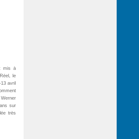
t mis à
Réel, le
13 avril
Comment
 Werner
 ans sur
dée très