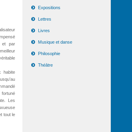
Expositions
Lettres
lisateur
Livres
ompensé
Musique et danse
 et par
meilleur
Philosophie
éritable
Théâtre
 habite
Jusqu’au
commandé
 fortuné
nte. Les
uxueuse
t tout le