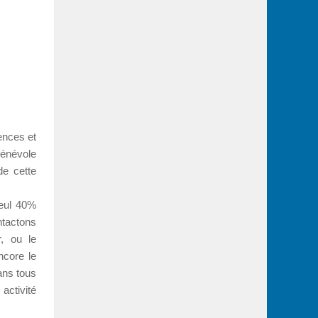
ences et
bénévole
de cette
Seul 40%
ntactons
, ou le
ncore le
ans tous
ctivité