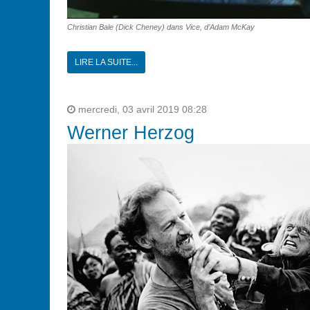
Christian Bale (Dick Cheney) dans Vice, d’Adam McKay
LIRE LA SUITE...
mercredi, 03 avril 2019 08:28
Werner Herzog