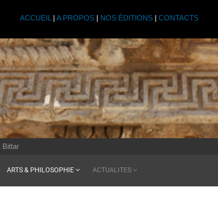
ACCUEIL
|
A PROPOS
|
NOS ÉDITIONS
|
CONTACTS
 Bittar
ARTS & PHILOSOPHIE
ACTUALITES