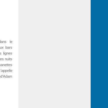
dans le
aux bars
s lignes
es nuits
manettes
appelle
 d’Adam