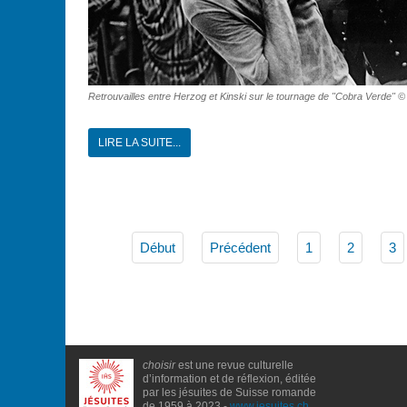
Retrouvailles entre Herzog et Kinski sur le tournage de "Cobra Verde" 
LIRE LA SUITE...
Début
Précédent
1
2
3
choisir
est une revue culturelle
d’information et de réflexion, éditée
par les jésuites de Suisse romande
de 1959 à 2023 -
www.jesuites.ch