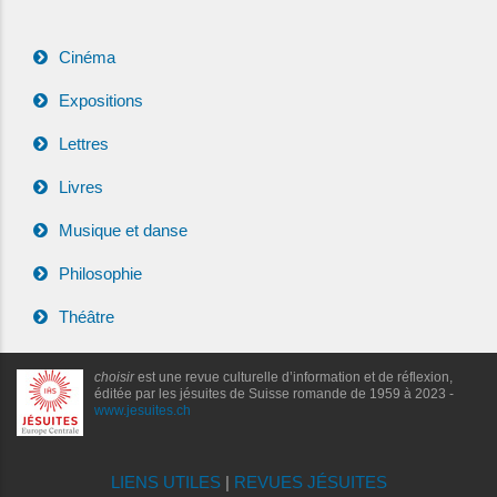
Cinéma
Expositions
Lettres
Livres
Musique et danse
Philosophie
Théâtre
choisir
est une revue culturelle d’information et de réflexion,
éditée par les jésuites de Suisse romande de 1959 à 2023 -
www.jesuites.ch
LIENS UTILES
|
REVUES JÉSUITES