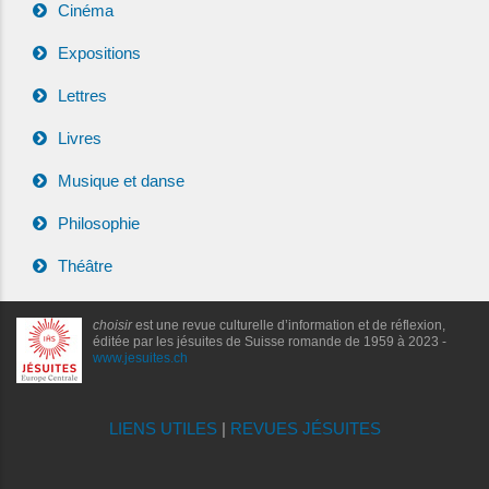
Cinéma
Expositions
Lettres
Livres
Musique et danse
Philosophie
Théâtre
choisir
est une revue culturelle d’information et de réflexion,
éditée par les jésuites de Suisse romande de 1959 à 2023 -
www.jesuites.ch
LIENS UTILES
|
REVUES JÉSUITES