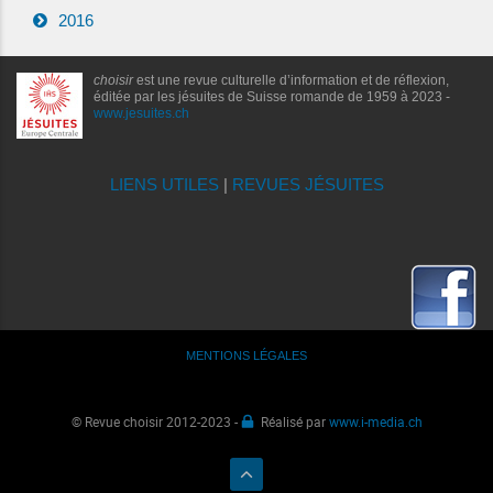
2016
choisir
est une revue culturelle d’information et de réflexion,
éditée par les jésuites de Suisse romande de 1959 à 2023 -
www.jesuites.ch
LIENS UTILES
|
REVUES JÉSUITES
MENTIONS LÉGALES
© Revue choisir 2012-2023 -
Réalisé par
www.i-media.ch