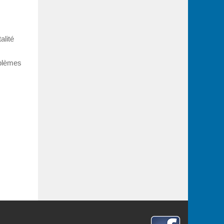
alité
oblèmes