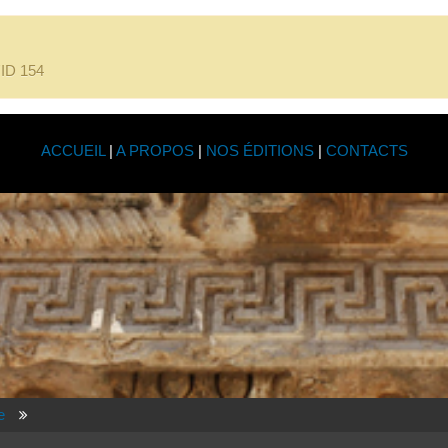
l'ID 154
ACCUEIL
|
A PROPOS
|
NOS ÉDITIONS
|
CONTACTS
e