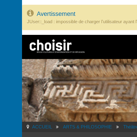
Avertissement
JUser::_load : impossible de charger l'utilisateur ayant 
ACCUEIL
ARTS & PHILOSOPHIE
Théâtr