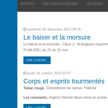
SOCIETE
POLITIQUE-ECONOMIE
RELIGION
vendredi, 06 décembre 2013 09:35
Le baiser et la morsure
Le baiser et la morsure
-
Opus 2 : la longueur moyen
Grütli (GE), du 21 au 31 mai
LIRE LA SUITE...
jeudi, 31 octobre 2013 11:07
Corps et esprits tourmentés
Tabac rouge
, Chorédrame de James Thiérrée
Les revenants
, d'après Henryk Ibsen mise en scèn
LIRE LA SUITE...