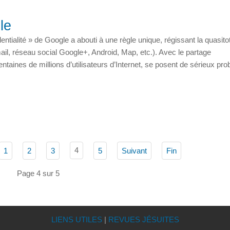
le
entialité » de Google a abouti à une règle unique, régissant la quasitot
il, réseau social Google+, Android, Map, etc.). Avec le partage
taines de millions d’utilisateurs d’Internet, se posent de sérieux pr
4
1
2
3
5
Suivant
Fin
Page 4 sur 5
LIENS UTILES
|
REVUES JÉSUITES