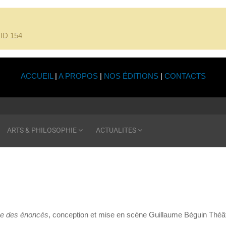
l'ID 154
ACCUEIL
|
A PROPOS
|
NOS ÉDITIONS
|
CONTACTS
ARTS & PHILOSOPHIE
ACTUALITES
ne des énoncés
, conception et mise en scène Guillaume Béguin Théât