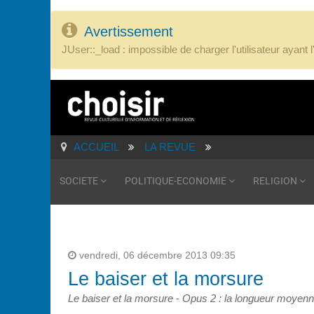
Avertissement
JUser::_load : impossible de charger l'utilisateur ayant 
ACCUEIL
LA REVUE
SOCIETE
POLITIQUE-ECONOMIE
RELIGION
vendredi, 06 décembre 2013 09:35
Le baiser et la morsure
Le baiser et la morsure
-
Opus 2 : la longueur moyen