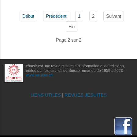
2
Suivant
Début
Précédent
1
Fin
Page 2 sur 2
choisir
est une revue culturelle d’information et de réflexion,
éditée par les jésuites de Suisse romande de 1959 à 2023 -
www.jesuites.ch
LIENS UTILES
|
REVUES JÉSUITES