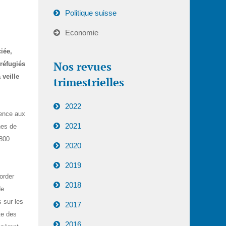
Politique suisse
Economie
iée,
Nos revues
 réfugiés
 veille
trimestrielles
2022
gence aux
2021
nes de
9800
2020
2019
order
2018
de
s sur les
2017
te des
2016