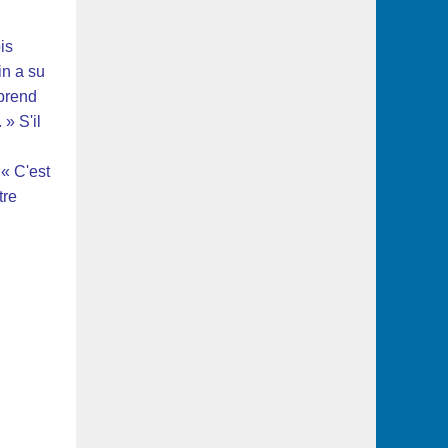
is
in a su
mprend
» S'il
 « C'est
tre