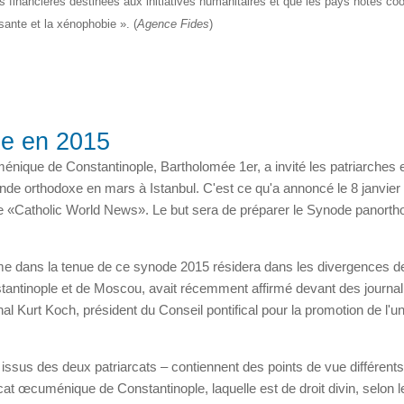
financières destinées aux initiatives humanitaires et que les pays hôtes co
ssante et la xénophobie ». (
Agence Fides
)
xe en 2015
nique de Constantinople, Bartholomée 1er, a invité les patriarches 
de orthodoxe en mars à Istanbul. C'est ce qu'a annoncé le 8 janvier
e «Catholic World News». Le but sera de préparer le Synode panort
ème dans la tenue de ce synode 2015 résidera dans les divergences d
stantinople et de Moscou, avait récemment affirmé devant des journal
nal Kurt Koch, président du Conseil pontifical pour la promotion de l'u
sus des deux patriarcats – contiennent des points de vue différents
cat œcuménique de Constantinople, laquelle est de droit divin, selon l