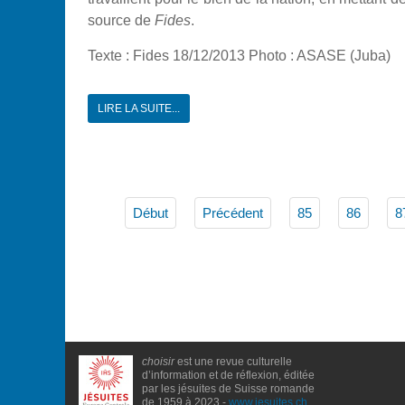
source de
Fides
.
Texte : Fides 18/12/2013 Photo : ASASE (Juba)
LIRE LA SUITE...
Début
Précédent
85
86
8
choisir
est une revue culturelle
d’information et de réflexion, éditée
par les jésuites de Suisse romande
de 1959 à 2023 -
www.jesuites.ch