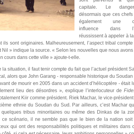
capitale. Le dange
désormais que ces chefs 
également une cer
influence dans l’a
réussissent à appeler à la
t ils sont originaires. Malheureusement, l’aspect tribal compt
 Nil » indique la source. « Selon les nouvelles que nous avons
 cours dans cette ville » ajoute-t-elle.
ituation, il faut tenir compte du fait que l’actuel président Sa
zal, alors que John Garang - responsable historique du Soudan
vant de mourir en 2005 dans un accident d’hélicoptère - était l
ement lieu des désordres », explique l’interlocuteur de
Fide
otalement Kiir comme président. Riek Machar, le vice-présiden
uxième ethnie du Soudan du Sud. Par ailleurs, c’est Machar qu
 quelques tribus minoritaires ou même des Dinkas de la zo
ce scénario, il ne semble pas que le bien de la nation soit
eux qui ont des responsabilités politiques et militaires dans
e côté, si cela est nécessaire, leurs ambitions personnelles » co