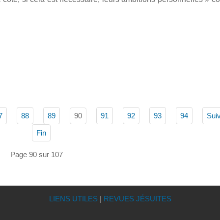
90
7
88
89
91
92
93
94
Sui
Fin
Page 90 sur 107
LIENS UTILES
|
REVUES JÉSUITES