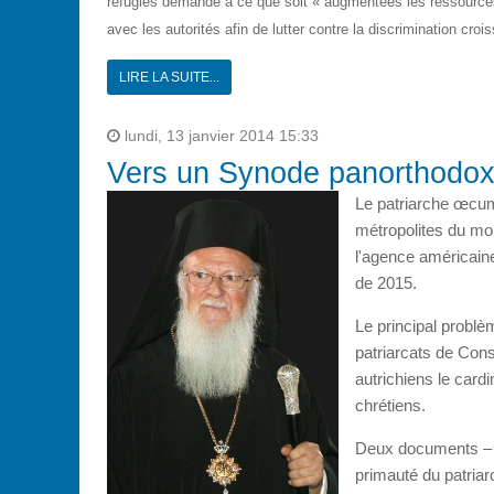
réfugiés demande à ce que soit « augmentées les ressources 
avec les autorités afin de lutter contre la discrimination croi
LIRE LA SUITE...
lundi, 13 janvier 2014 15:33
Vers un Synode panorthodo
Le patriarche œcumé
métropolites du mon
l'agence américain
de 2015.
Le principal probl
patriarcats de Con
autrichiens le cardi
chrétiens.
Deux documents – is
primauté du patriar