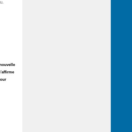
u.
 nouvelle
'affirme
pour