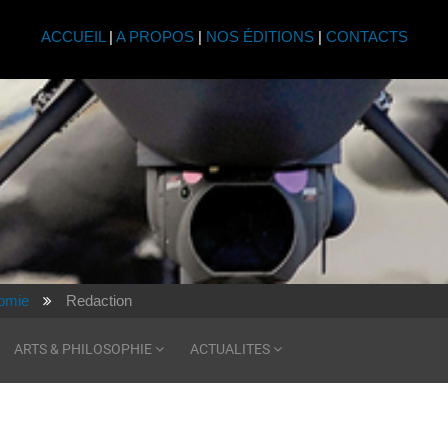
ACCUEIL
|
A PROPOS
|
NOS ÉDITIONS
|
CONTACTS
omie
Redaction
ARTS & PHILOSOPHIE
ACTUALITES