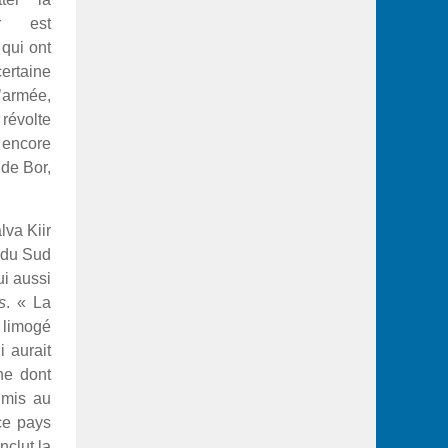
r est
qui ont
taine
rmée,
 révolte
e encore
 de Bor,
lva Kiir
 du Sud
ui aussi
s
. « La
t limogé
i aurait
ne dont
 mis au
 ce pays
nclut la