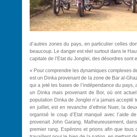
d’autres zones du pays, en particulier celles don
beaucoup. Le danger est réel surtout dans le Haut
capitale de l’Etat du Jonglei, des désordres sont en
« Pour comprendre les dynamiques complexes de la s
est un Dinka provenant de la zone de Bar al-Gha
qui a jeté les bases de l’indépendance du pays, a
un Dinka mais provenant de Bor, où ont actuell
population Dinka de Jonglei n’a jamais accepté t
en juillet, est en revanche d’ethnie Nuer, la de
organisé le coup d’Etat manqué avec l’aide de
provenait John Garang. Malheureusement, dans 
premier rang. Espérons et prions afin que tous c
travaillent pour le bien de la nation, en mettant d