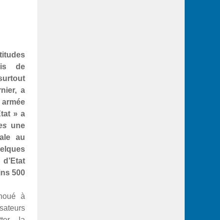
tudes
vis de
surtout
nier, a
n armée
tat » a
es
une
cale au
lques
d’Etat
ins 500
houé à
ateurs
ter la