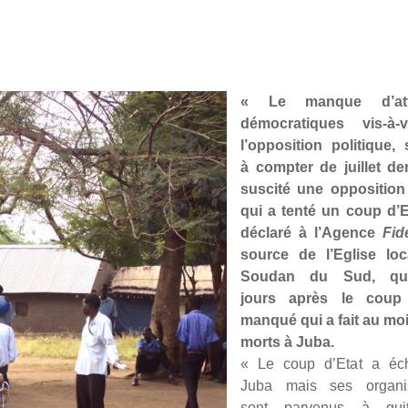
« Le manque d’atti
démocratiques vis-à-
l’opposition politique, 
à compter de juillet der
suscité une oppositio
qui a tenté un coup d’E
déclaré à l’Agence
Fid
source de l’Eglise lo
Soudan du Sud, que
jours après le coup 
manqué qui a fait au mo
morts à Juba.
« Le coup d’Etat a éc
Juba mais ses organis
sont parvenus à quit