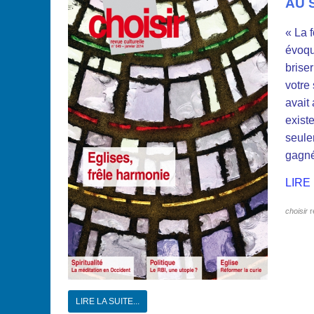
AU 
« La 
évoqu
briser
votre
avait
existe
seulem
gagn
LIRE
choisir
r
LIRE LA SUITE...