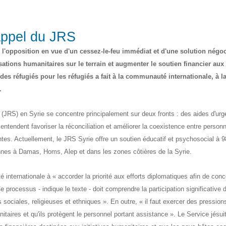
appel du JRS
 l'opposition en vue d'un cessez-le-feu immédiat et d'une solution négoc
sations humanitaires sur le terrain et augmenter le soutien financier aux
des réfugiés pour les réfugiés a fait à la communauté internationale, à la
.
(JRS) en Syrie se concentre principalement sur deux fronts : des aides d'ur
 entendent favoriser la réconciliation et améliorer la coexistence entre person
entes. Actuellement, le JRS Syrie offre un soutien éducatif et psychosocial à 
nnes à Damas, Homs, Alep et dans les zones côtières de la Syrie.
 internationale à « accorder la priorité aux efforts diplomatiques afin de conc
e processus - indique le texte - doit comprendre la participation significative 
 sociales, religieuses et ethniques ». En outre, « il faut exercer des pression
nitaires et qu'ils protègent le personnel portant assistance ». Le Service jésui