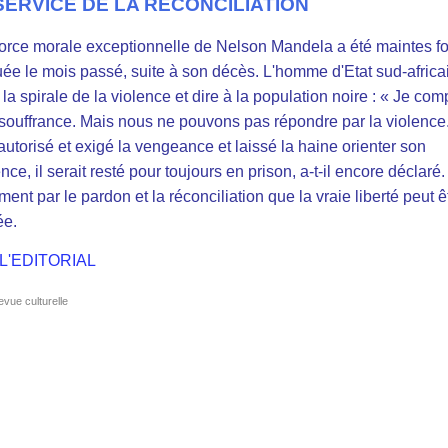
SERVICE DE LA RECONCILIATION
force morale exceptionnelle de Nelson Mandela a été maintes fo
ée le mois passé, suite à son décès. L'homme d'Etat sud-africa
 la spirale de la violence et dire à la population noire : « Je co
 souffrance. Mais nous ne pouvons pas répondre par la violence. 
 autorisé et exigé la vengeance et laissé la haine orienter son
nce, il serait resté pour toujours en prison, a-t-il encore déclaré.
ent par le pardon et la réconciliation que la vraie liberté peut ê
ée.
 L'EDITORIAL
evue culturelle