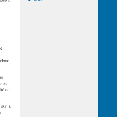
opèrent
et
hodoxe
es
ises
nité des
 sur la
e