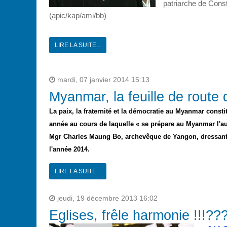
patriarche de Const
(apic/kap/ami/bb)
LIRE LA SUITE...
mardi, 07 janvier 2014 15:13
Myanmar, la feuille de route
La paix, la fraternité et la démocratie au Myanmar cons
année au cours de laquelle « se prépare au Myanmar l'aube 
Mgr Charles Maung Bo, archevêque de Yangon, dressant « 
l'année 2014.
LIRE LA SUITE...
jeudi, 19 décembre 2013 16:02
Eglises, frêle harmonie !!!??