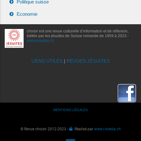
Politique suisse
Economie
choisir
est une revue culturelle d’information et de réflexion,
éditée par les jésuites de Suisse romande de 1959 à 2023 -
www.jesuites.ch
LIENS UTILES
|
REVUES JÉSUITES
MENTIONS LÉGALES
© Revue choisir 2012-2023 -
Réalisé par
www.i-media.ch