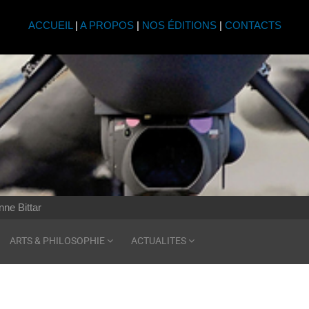
ACCUEIL
|
A PROPOS
|
NOS ÉDITIONS
|
CONTACTS
nne Bittar
ARTS & PHILOSOPHIE
ACTUALITES