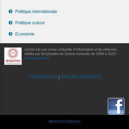
Politique internationale
Politique suisse
Economie
choisir
est une revue culturelle d’information et de réflexion,
éditée par les jésuites de Suisse romande de 1959 à 2023 -
www.jesuites.ch
LIENS UTILES
|
REVUES JÉSUITES
MENTIONS LÉGALES