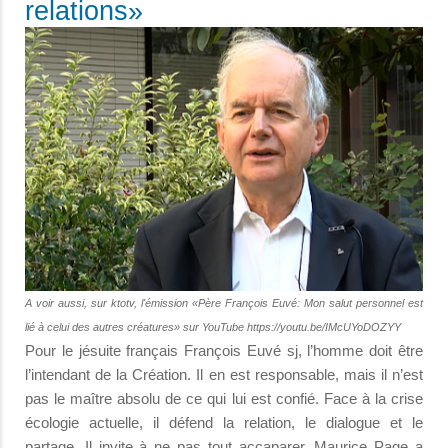
relations»
A voir aussi, sur ktotv, l'émission «Père François Euvé: Mon salut personnel est
lié à celui des autres créatures» sur YouTube https://youtu.be/IMcUYoDOZYY
Pour le jésuite français François Euvé sj, l’homme doit être
l’intendant de la Création. Il en est responsable, mais il n’est
pas le maître absolu de ce qui lui est confié. Face à la crise
écologie actuelle, il défend la relation, le dialogue et le
partage. Il invite à ne pas tout accaparer. Maurice Page
a