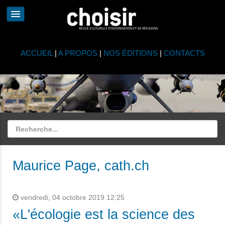
ACCUEIL
|
A PROPOS
|
NOS ÉDITIONS
|
CONTACTS
Maurice Page, cath.ch
vendredi, 04 octobre 2019 12:25
«L'écologie est la science des