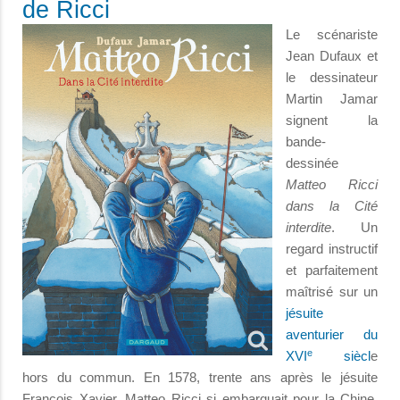
de Ricci
Le scénariste
Jean Dufaux et
le dessinateur
Martin Jamar
signent la
bande-
dessinée
Matteo Ricci
dans la Cité
interdite
. Un
regard instructif
et parfaitement
maîtrisé sur un
jésuite
aventurier du
e
XVI
siècl
e
hors du commun. En 1578, trente ans après le jésuite
François Xavier, Matteo Ricci sj embarquait pour la Chine,