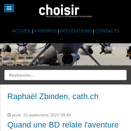
ACCUEIL
|
A PROPOS
|
NOS ÉDITIONS
|
CONTACTS
Raphaël Zbinden, cath.ch
jeudi, 15 septembre 2022 09:40
Quand une BD relate l'aventure