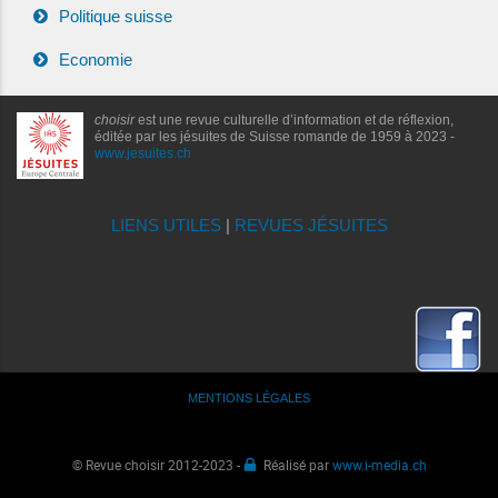
Politique suisse
Economie
choisir
est une revue culturelle d’information et de réflexion,
éditée par les jésuites de Suisse romande de 1959 à 2023 -
www.jesuites.ch
LIENS UTILES
|
REVUES JÉSUITES
MENTIONS LÉGALES
© Revue choisir 2012-2023 -
Réalisé par
www.i-media.ch