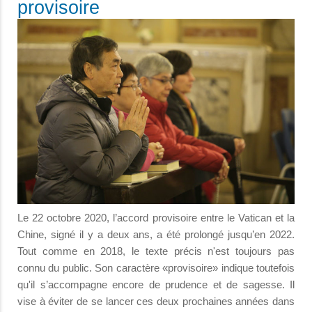
provisoire
Le 22 octobre 2020, l’accord provisoire entre le Vatican et la
Chine, signé il y a deux ans, a été prolongé jusqu’en 2022.
Tout comme en 2018, le texte précis n'est toujours pas
connu du public. Son caractère «provisoire» indique toutefois
qu'il s’accompagne encore de prudence et de sagesse. Il
vise à éviter de se lancer ces deux prochaines années dans