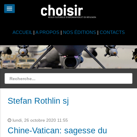
ACCUEIL
|
A PROPOS
|
NOS ÉDITIONS
|
CONTACTS
Stefan Rothlin sj
lundi, 26 octobre 2020 11:55
Chine-Vatican: sagesse du