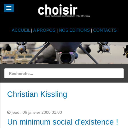
ACCUEIL
|
A PROPOS
|
NOS ÉDITIONS
|
CONTACTS
Christian Kissling
jeudi, 06 janvier 2000 01:00
Un minimum social d'existence !