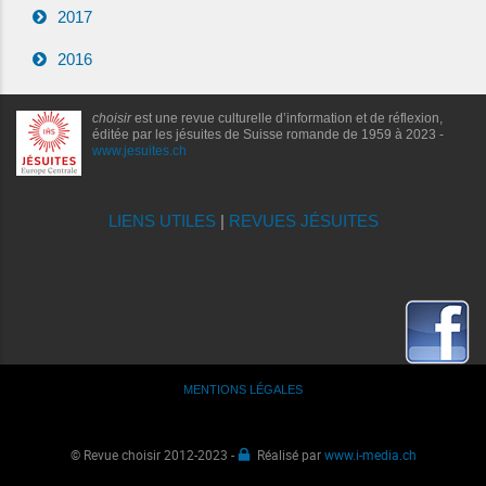
2017
2016
choisir
est une revue culturelle d’information et de réflexion,
éditée par les jésuites de Suisse romande de 1959 à 2023 -
www.jesuites.ch
LIENS UTILES
|
REVUES JÉSUITES
MENTIONS LÉGALES
© Revue choisir 2012-2023 -
Réalisé par
www.i-media.ch