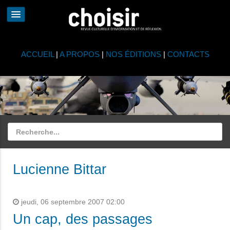
ACCUEIL
|
A PROPOS
|
NOS ÉDITIONS
|
CONTACTS
Lucienne Bittar
jeudi, 06 septembre 2007 02:00
Un cap, des passages