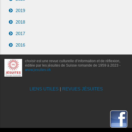
2019
2018
2017
2016
choisir
est une revue culturelle d’information et de réflexion,
éditée par les jésuites de Suisse romande de 1959 à 2023 -
www.jesuites.ch
LIENS UTILES
|
REVUES JÉSUITES