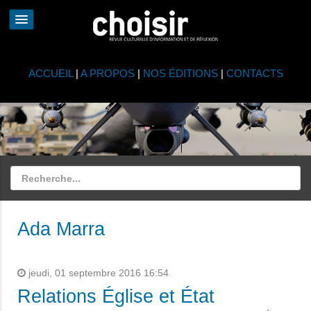
ACCUEIL
|
A PROPOS
|
NOS ÉDITIONS
|
CONTACTS
Ada Marra
jeudi, 01 septembre 2016 16:54
Relations Église et État