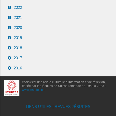
2022
2021
2020
2019
2018
2017
2016
choisir
est une revue culturelle d’information et de réflexion,
éditée par les jésuites de Suisse romande de 1959 à 2023 -
www.jesuites.ch
LIENS UTILES
|
REVUES JÉSUITES