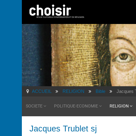
ACCUEIL
RELIGION
Bible
Jacques T
SOCIETE
POLITIQUE-ECONOMIE
RELIGION
Jacques Trublet sj