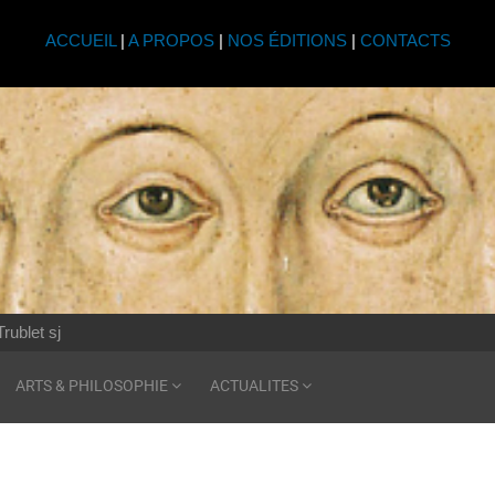
ACCUEIL
|
A PROPOS
|
NOS ÉDITIONS
|
CONTACTS
rublet sj
ARTS & PHILOSOPHIE
ACTUALITES