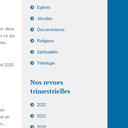
Eglises
Jésuites
les deux
Oecuménisme
si ce qui
Religions
ieu.
Spiritualités
Théologie
il 2020.
Nos revues
trimestrielles
2022
les
2021
mme un
s...
2020