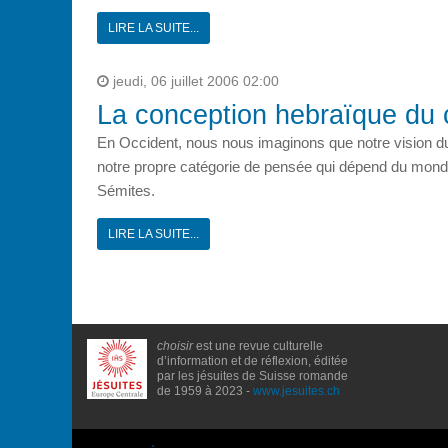
LIRE LA SUITE...
jeudi, 06 juillet 2006 02:00
La conception hebraïque du 
En Occident, nous nous imaginons que notre vision du 
notre propre catégorie de pensée qui dépend du monde 
Sémites.
LIRE LA SUITE...
choisir
est une revue culturelle
d’information et de réflexion, éditée
par les jésuites de Suisse romande
de 1959 à 2023 -
www.jesuites.ch